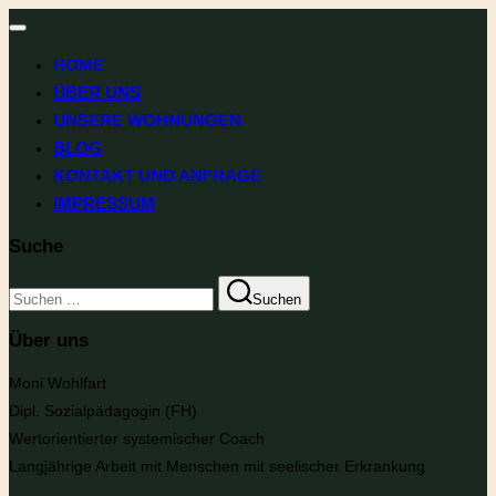
Navigation
umschalten
HOME
ÜBER UNS
UNSERE WOHNUNGEN
BLOG
KONTAKT UND ANFRAGE
IMPRESSUM
Suche
Suchen
Suchen
nach:
Über uns
Moni Wohlfart
Dipl. Sozialpädagogin (FH)
Wertorientierter systemischer Coach
Langjährige Arbeit mit Menschen mit seelischer Erkrankung