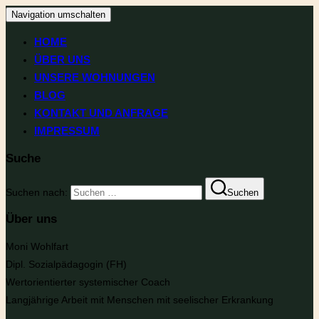
Navigation umschalten
HOME
ÜBER UNS
UNSERE WOHNUNGEN
BLOG
KONTAKT UND ANFRAGE
IMPRESSUM
Suche
Suchen nach:
Suchen
Über uns
Moni Wohlfart
Dipl. Sozialpädagogin (FH)
Wertorientierter systemischer Coach
Langjährige Arbeit mit Menschen mit seelischer Erkrankung