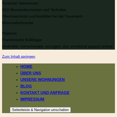
Korbinian Salvamoser
KFZ-Mechanikermeister und Techniker
Obermaschinist und Ausbilder bei der Feuerwehr
Motorradschrauber
Peppone
Französische Bulldogge
kinderlieb, menschenlieb, verzogen, stur, emotional support animal
Zum Inhalt springen
HOME
ÜBER UNS
UNSERE WOHNUNGEN
BLOG
KONTAKT UND ANFRAGE
IMPRESSUM
Seitenleiste & Navigation umschalten